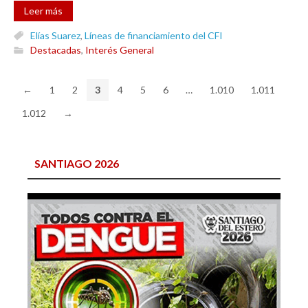
Leer más
Elías Suarez
,
Líneas de financiamiento del CFI
Destacadas
,
Interés General
←
1
2
3
4
5
6
…
1.010
1.011
1.012
→
SANTIAGO 2026