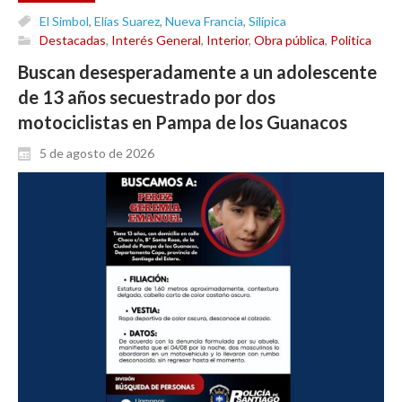
El Simbol
,
Elías Suarez
,
Nueva Francia
,
Silípica
Destacadas
,
Interés General
,
Interior
,
Obra pública
,
Politica
Buscan desesperadamente a un adolescente
de 13 años secuestrado por dos
motociclistas en Pampa de los Guanacos
5 de agosto de 2026