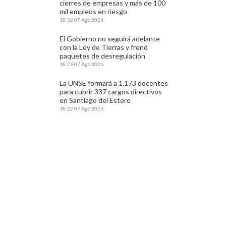
cierres de empresas y más de 100
mil empleos en riesgo
18:32
07 Ago 2026
El Gobierno no seguirá adelante
con la Ley de Tierras y frenó
paquetes de desregulación
18:29
07 Ago 2026
La UNSE formará a 1.173 docentes
para cubrir 337 cargos directivos
en Santiago del Estero
18:22
07 Ago 2026