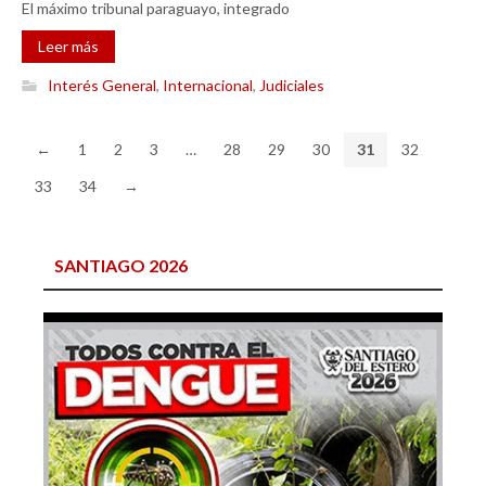
El máximo tribunal paraguayo, integrado
Leer más
Interés General
,
Internacional
,
Judiciales
←
1
2
3
…
28
29
30
31
32
33
34
→
SANTIAGO 2026