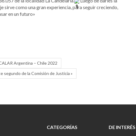
6.057 de la localidad La Candelaria.
Luego de darles la
aje sirve como una gran experiencia, para seguir creciendo,
nsar en un futuro»
ACALAR Argentina – Chile 2022
e segundo de la Comisión de Justicia »
CATEGORÍAS
DE INTERÉS