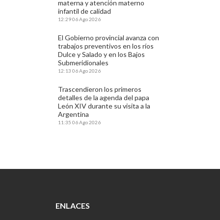
materna y atención materno
infantil de calidad
12:29
06 Ago 2026
El Gobierno provincial avanza con
trabajos preventivos en los ríos
Dulce y Salado y en los Bajos
Submeridionales
12:13
06 Ago 2026
Trascendieron los primeros
detalles de la agenda del papa
León XIV durante su visita a la
Argentina
11:35
06 Ago 2026
ENLACES