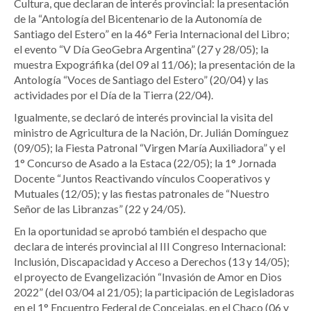
Cultura, que declaran de interés provincial: la presentación
de la “Antología del Bicentenario de la Autonomía de
Santiago del Estero” en la 46° Feria Internacional del Libro;
el evento “V Día GeoGebra Argentina” (27 y 28/05); la
muestra Expográfika (del 09 al 11/06); la presentación de la
Antología “Voces de Santiago del Estero” (20/04) y las
actividades por el Día de la Tierra (22/04).
Igualmente, se declaró de interés provincial la visita del
ministro de Agricultura de la Nación, Dr. Julián Domínguez
(09/05); la Fiesta Patronal “Virgen María Auxiliadora” y el
1° Concurso de Asado a la Estaca (22/05); la 1° Jornada
Docente “Juntos Reactivando vínculos Cooperativos y
Mutuales (12/05); y las fiestas patronales de “Nuestro
Señor de las Libranzas” (22 y 24/05).
En la oportunidad se aprobó también el despacho que
declara de interés provincial al III Congreso Internacional:
Inclusión, Discapacidad y Acceso a Derechos (13 y 14/05);
el proyecto de Evangelización “Invasión de Amor en Dios
2022” (del 03/04 al 21/05); la participación de Legisladoras
en el 1° Encuentro Federal de Concejalas, en el Chaco (06 y