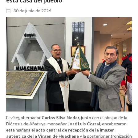
esta casa del pueblo”
30 de junio de 2026
El vicegobernador
Carlos Silva Neder,
junto con el obispo de la
Diócesis de Añatuya, monseñor
José Luis Corral
, encabezaron
esta mañana el
acto central de recepción de la imagen
auténtica de la Virgen de Huachana
y la posterior entronización