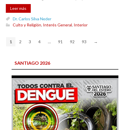
Leer más
Dr. Carlos Silva Neder
Culto y Religión
,
Interés General
,
Interior
1
2
3
4
…
91
92
93
→
SANTIAGO 2026