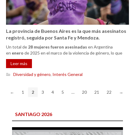
La provincia de Buenos Aires es la que más asesinatos
registró, seguida por Santa Fe y Mendoza.
Un total de
28 mujeres fueron asesinadas
en Argentina
en
enero
de 2025 en el marco de la violencia de género, lo que
Leer más
Diversidad y género
,
Interés General
←
1
2
3
4
5
…
20
21
22
→
SANTIAGO 2026