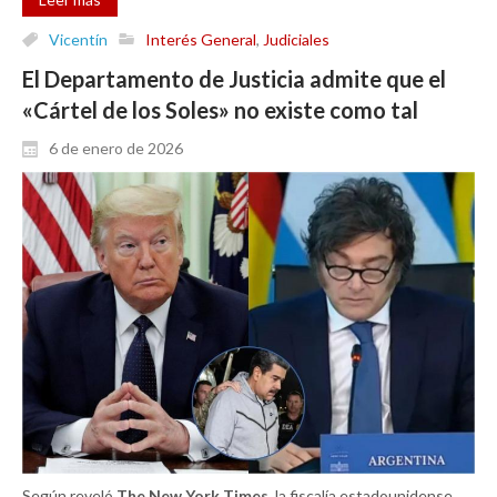
Vicentín
Interés General
,
Judiciales
El Departamento de Justicia admite que el
«Cártel de los Soles» no existe como tal
6 de enero de 2026
Según reveló
The New York Times
, la fiscalía estadounidense