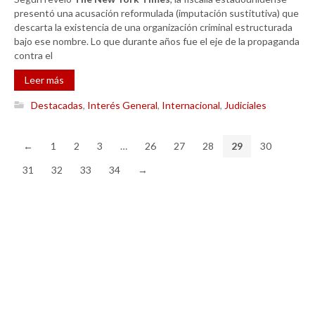
presentó una acusación reformulada (imputación sustitutiva) que
descarta la existencia de una organización criminal estructurada
bajo ese nombre. Lo que durante años fue el eje de la propaganda
contra el
Leer más
Destacadas
,
Interés General
,
Internacional
,
Judiciales
←
1
2
3
…
26
27
28
29
30
31
32
33
34
→