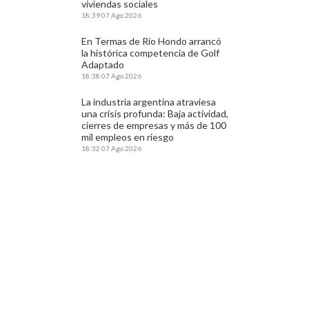
viviendas sociales
18:39
07 Ago 2026
En Termas de Río Hondo arrancó
la histórica competencia de Golf
Adaptado
18:38
07 Ago 2026
La industria argentina atraviesa
una crisis profunda: Baja actividad,
cierres de empresas y más de 100
mil empleos en riesgo
18:32
07 Ago 2026