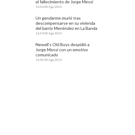
el fallecimiento de Jorge Messi
16:06
08 Ago 2026
Un gendarme murió tras
descompensarse en su vivienda
del barrio Menéndez en La Banda
16:04
08 Ago 2026
Newell’s Old Boys despidió a
Jorge Messi con un emotivo
comunicado
16:00
08 Ago 2026