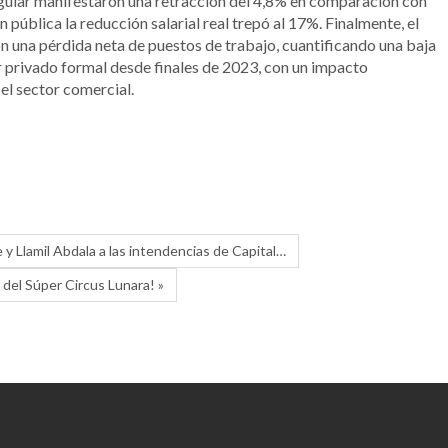
gular manifestaron una retracción del 4,8% en comparación con
 pública la reducción salarial real trepó al 17%.
Finalmente, el
n una pérdida neta de puestos de trabajo, cuantificando una baja
r privado formal desde finales de 2023, con un impacto
 el sector comercial.
y Llamil Abdala a las intendencias de Capital…
 del Súper Circus Lunara! »