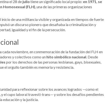
ntina el 28 de
julio
tiene un significado local propio:
en 1971, se
ión Homosexual (FLH)
, una de las primeras organizaciones
inicio de una militancia visible y organizada en tiempos de fuerte
impulsó un discurso pionero que desafiaba la criminalización y
rtad, igualdad y el fin de la persecución.
cional
za cada noviembre, en conmemoración de la fundación del FLH en
oriadores y colectivos como un
hito simbólico nacional
. Desde
ales
por los derechos de las personas lesbianas, gays, bisexuales,
 que el orgullo también es memoria y resistencia.
rtunidad para reflexionar sobre los avances logrados —como el
, y el cupo laboral travesti-trans— y sobre los desafíos pendientes
la educación y la justicia.