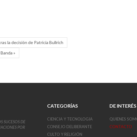
ras la decisión de Patricia Bullrich
 Banda »
CATEGORÍAS
DE INTERÉS
CIENCIA Y TECNOLOGIA
QUIENES SOM
OS SUCESOS DE
CONSEJO DELIBERANTE
CONTACTO
VIACIONES POR
CULTO Y RELIGIÓN