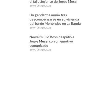
el fallecimiento de Jorge Messi
16:06
08 Ago 2026
Un gendarme murió tras
descompensarse en su vivienda
del barrio Menéndez en La Banda
16:04
08 Ago 2026
Newell’s Old Boys despidió a
Jorge Messi con un emotivo
comunicado
16:00
08 Ago 2026