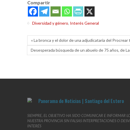
Compartir
Diversidad y género
,
Interés General
« La bronca y el dolor de una adjudicataria del Procrear t
Desesperada búsqueda de un abuelo de 75 años, de La
SIEMPRE, EL OBJETIVO HA SIDO COMUNICAR E INFORMAR L
NUESTRA PROVINCIA SIN FALSAS INTERPRETACIONES O DES
INTERÉS