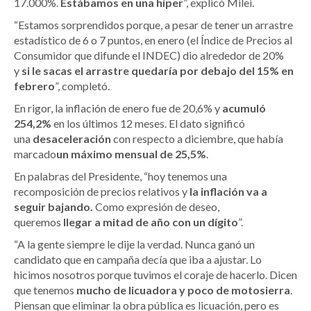
17.000%.
Estábamos en una híper
”, explicó Milei.
“Estamos sorprendidos porque, a pesar de tener un arrastre
estadístico de 6 o 7 puntos, en enero (el Índice de Precios al
Consumidor que difunde el INDEC) dio alrededor de 20%
y
si le sacas el arrastre quedaría por debajo del 15% en
febrero
”, completó.
En rigor, la inflación de enero fue de 20,6% y
acumuló
254,2%
en los últimos 12 meses. El dato significó
una
desaceleración
con respecto a diciembre, que había
marcado
un máximo mensual de 25,5%
.
En palabras del Presidente, “hoy tenemos una
recomposición de precios relativos y
la inflación va a
seguir bajando.
Como expresión de deseo,
queremos
llegar a mitad de año
con un dígito
”.
“A la gente siempre le dije la verdad. Nunca ganó un
candidato que en campaña decía que iba a ajustar. Lo
hicimos nosotros porque tuvimos el coraje de hacerlo. Dicen
que tenemos
mucho de licuadora y poco de motosierra
.
Piensan que eliminar la obra pública es licuación, pero es