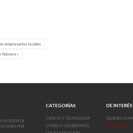
on empresarios locales
 febrero »
CATEGORÍAS
DE INTERÉS
CIENCIA Y TECNOLOGIA
QUIENES SOM
OS SUCESOS DE
CONSEJO DELIBERANTE
CONTACTO
VIACIONES POR