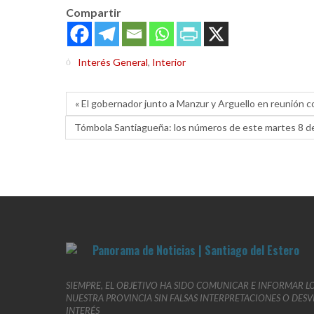
Compartir
Interés General
,
Interior
« El gobernador junto a Manzur y Arguello en reunión c
Tómbola Santiagueña: los números de este martes 8 de
SIEMPRE, EL OBJETIVO HA SIDO COMUNICAR E INFORMAR L
NUESTRA PROVINCIA SIN FALSAS INTERPRETACIONES O DES
INTERÉS