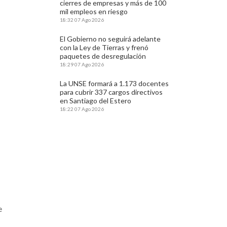
cierres de empresas y más de 100
mil empleos en riesgo
18:32
07 Ago 2026
El Gobierno no seguirá adelante
con la Ley de Tierras y frenó
paquetes de desregulación
18:29
07 Ago 2026
La UNSE formará a 1.173 docentes
para cubrir 337 cargos directivos
en Santiago del Estero
18:22
07 Ago 2026
e