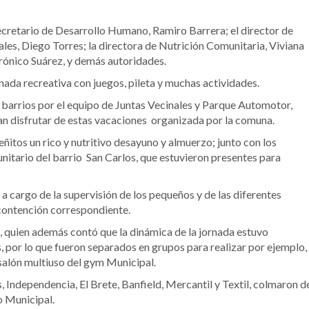
ecretario de Desarrollo Humano, Ramiro Barrera; el director de
les, Diego Torres; la directora de Nutrición Comunitaria, Viviana
erónico Suárez, y demás autoridades.
nada recreativa con juegos, pileta y muchas actividades.
arrios por el equipo de Juntas Vecinales y Parque Automotor,
an disfrutar de estas vacaciones organizada por la comuna.
itos un rico y nutritivo desayuno y almuerzo; junto con los
nitario del barrio San Carlos, que estuvieron presentes para
a cargo de la supervisión de los pequeños y de las diferentes
 contención correspondiente.
s, quien además contó que la dinámica de la jornada estuvo
, por lo que fueron separados en grupos para realizar por ejemplo,
el salón multiuso del gym Municipal.
s, Independencia, El Brete, Banfield, Mercantil y Textil, colmaron d
o Municipal.