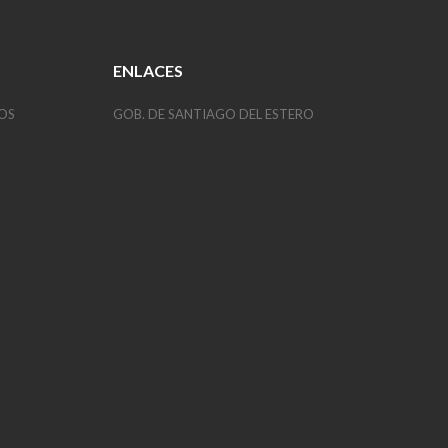
ENLACES
OS
GOB. DE SANTIAGO DEL ESTERO