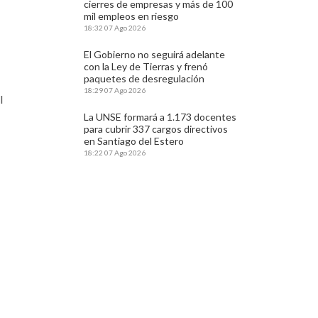
cierres de empresas y más de 100
mil empleos en riesgo
18:32
07 Ago 2026
El Gobierno no seguirá adelante
con la Ley de Tierras y frenó
paquetes de desregulación
18:29
07 Ago 2026
l
La UNSE formará a 1.173 docentes
para cubrir 337 cargos directivos
en Santiago del Estero
18:22
07 Ago 2026