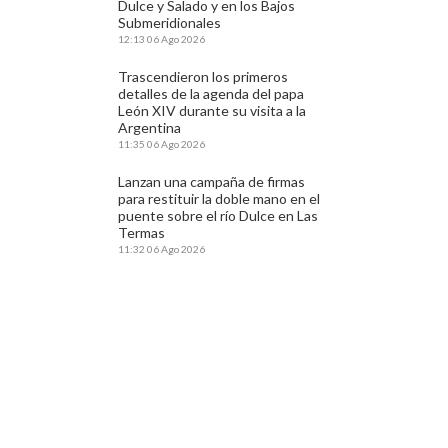
Dulce y Salado y en los Bajos
Submeridionales
12:13
06 Ago 2026
Trascendieron los primeros
detalles de la agenda del papa
León XIV durante su visita a la
Argentina
11:35
06 Ago 2026
Lanzan una campaña de firmas
para restituir la doble mano en el
puente sobre el río Dulce en Las
Termas
11:32
06 Ago 2026