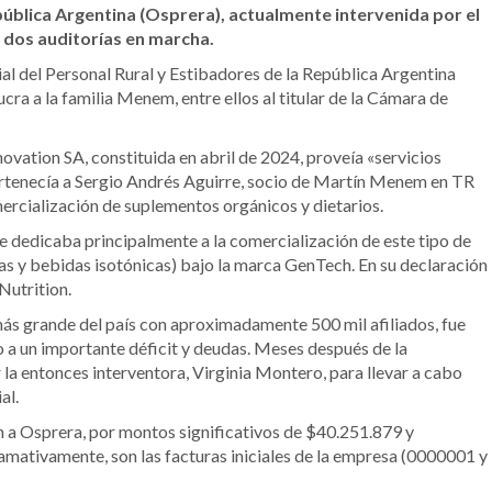
epública Argentina (Osprera), actualmente intervenida por el
y dos auditorías en marcha.
al del Personal Rural y Estibadores de la República Argentina
lucra a la familia Menem, entre ellos al titular de la Cámara de
ation SA, constituida en abril de 2024, proveía «servicios
ertenecía a Sergio Andrés Aguirre, socio de Martín Menem en TR
mercialización de suplementos orgánicos y dietarios.
 dedicaba principalmente a la comercialización de este tipo de
s y bebidas isotónicas) bajo la marca GenTech. En su declaración
Nutrition.
más grande del país con aproximadamente 500 mil afiliados, fue
 a un importante déficit y deudas. Meses después de la
a entonces interventora, Virginia Montero, para llevar a cabo
al.
 a Osprera, por montos significativos de $40.251.879 y
mativamente, son las facturas iniciales de la empresa (0000001 y