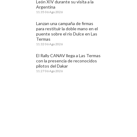
León XIV durante su visita a la
Argentina
11:35
06 Ago 2026
Lanzan una campaña de firmas
para restituir la doble mano en el
puente sobre el río Dulce en Las
Termas
11:32
06 Ago 2026
El Rally CANAV llega a Las Termas
con la presencia de reconocidos
pilotos del Dakar
11:27
06 Ago 2026