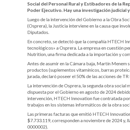
Social del Personal Rural y Estibadores de la R
Poder Ejecutivo. Hay una investigación judicial 
Luego de la intervención del Gobierno a la Obra Soci
(Osprera), la Justicia interviene en la causa que invo
Diputados.
En concreto, se detectó que la compañía HTECH Innov
tecnológicos» a Osprera. La empresa en cuestión p
Nutrition, una firma dedicada a la importación y co
Antes de asumir en la Cámara baja, Martín Menem se
productos (suplementos vitamínicos, barras proteica
jurada, declaró poseer el 50% de las acciones de TR 
La intervención de Osprera, la segunda obra social 
dispuesta por el Gobierno en agosto de 2024 debido
intervención, HTECH Innovation fue contratada por l
trabajos en los sistemas informáticos de la obra soci
Las primeras facturas que emitió HTECH Innovation
$7.733.119, corresponden a noviembre de 2024 y, lla
0000002).