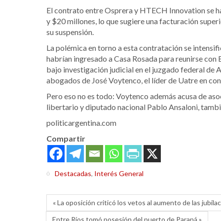
El contrato entre Osprera y HTECH Innovation se h
y $20 millones, lo que sugiere una facturación super
su suspensión.
La polémica en torno a esta contratación se intensif
habrían ingresado a Casa Rosada para reunirse con 
bajo investigación judicial en el juzgado federal de 
abogados de José Voytenco, el líder de Uatre en conf
Pero eso no es todo: Voytenco además acusa de asocia
libertario y diputado nacional Pablo Ansaloni, tambié
politicargentina.com
Compartir
Destacadas
,
Interés General
« La oposición criticó los vetos al aumento de las jubil
Entre Ríos tomó posesión del puerto de Paraná »