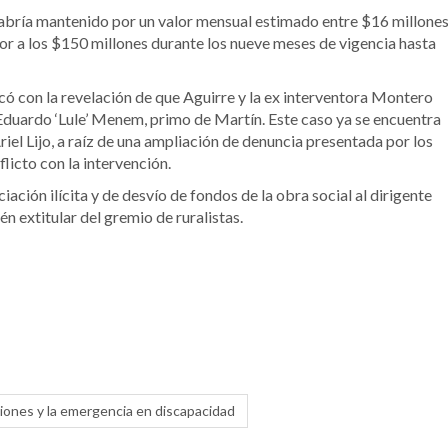
abría mantenido por un valor mensual estimado entre $16 millone
ior a los $150 millones durante los nueve meses de vigencia hasta
icó con la revelación de que Aguirre y la ex interventora Montero
Eduardo ‘Lule’ Menem, primo de Martín. Este caso ya se encuentra
Ariel Lijo, a raíz de una ampliación de denuncia presentada por los
licto con la intervención.
ción ilícita y de desvío de fondos de la obra social al dirigente
n extitular del gremio de ruralistas.
aciones y la emergencia en discapacidad