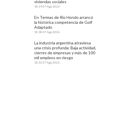
viviendas sociales
18:39
07 Ago 2026
En Termas de Río Hondo arrancó
la histórica competencia de Golf
Adaptado
18:38
07 Ago 2026
La industria argentina atraviesa
una crisis profunda: Baja actividad,
cierres de empresas y más de 100
mil empleos en riesgo
18:32
07 Ago 2026