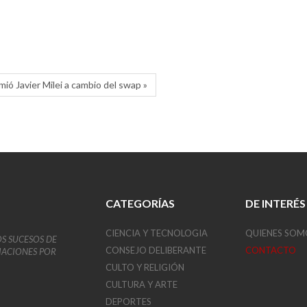
ió Javier Milei a cambio del swap »
CATEGORÍAS
DE INTERÉS
CIENCIA Y TECNOLOGIA
QUIENES SOM
OS SUCESOS DE
CONSEJO DELIBERANTE
CONTACTO
VIACIONES POR
CULTO Y RELIGIÓN
CULTURA Y ARTE
DEPORTES