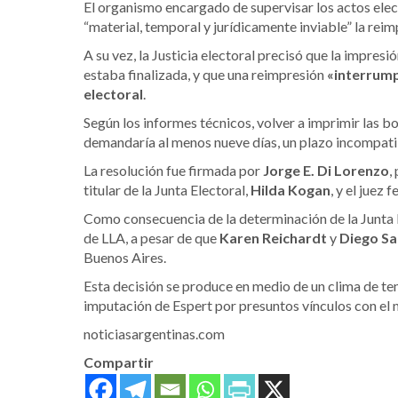
El organismo encargado de supervisar los actos elec
“material, temporal y jurídicamente inviable” la reimp
A su vez, la Justicia electoral precisó que la impresi
estaba finalizada, y que una reimpresión
«interrump
electoral
.
Según los informes técnicos, volver a imprimir las bo
demandaría al menos nueve días, un plazo incompatibl
La resolución fue firmada por
Jorge E. Di Lorenzo
,
titular de la Junta Electoral,
Hilda Kogan
, y el juez
Como consecuencia de la determinación de la Junta E
de LLA, a pesar de que
Karen Reichardt
y
Diego San
Buenos Aires.
Esta decisión se produce en medio de un clima de tens
imputación de Espert por presuntos vínculos con el n
noticiasargentinas.com
Compartir