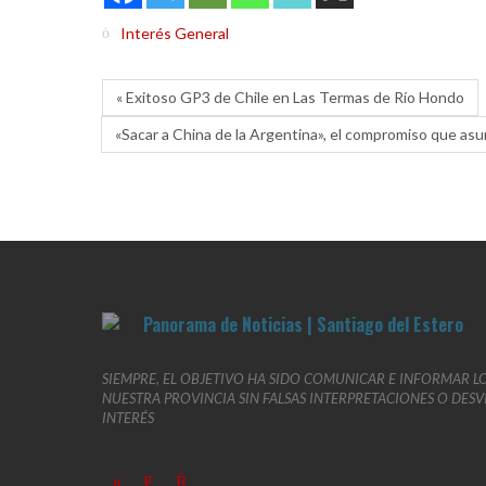
Interés General
« Exitoso GP3 de Chile en Las Termas de Río Hondo
«Sacar a China de la Argentina», el compromiso que asum
SIEMPRE, EL OBJETIVO HA SIDO COMUNICAR E INFORMAR L
NUESTRA PROVINCIA SIN FALSAS INTERPRETACIONES O DES
INTERÉS