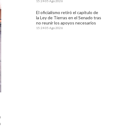
15:24
05 Ago 2026
El oficialismo retiró el capítulo de
la Ley de Tierras en el Senado tras
no reunir los apoyos necesarios
15:24
05 Ago 2026
a
a