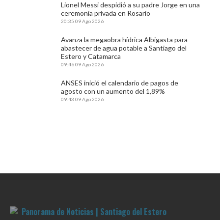
Lionel Messi despidió a su padre Jorge en una
ceremonia privada en Rosario
20:35
09 Ago 2026
Avanza la megaobra hídrica Albigasta para
abastecer de agua potable a Santiago del
Estero y Catamarca
09:46
09 Ago 2026
ANSES inició el calendario de pagos de
agosto con un aumento del 1,89%
09:43
09 Ago 2026