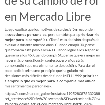
de su cambio de rol
en Mercado Libre
Luego explicó que los motivos de su
decisión
responden
a
cuestiones personales,
pero también para
priorizar «lo
mejor para la compañía»
. «Tomé esta decisión después de
evaluarla durante muchos años. Cuando cumplí 30, pensé
que tomaría este paso a los 40. Cuando legue a los 40 pensé
que sería a los 45. Cuando cumplí 50, pensé que era mejor no
hacer más pronósticos!», confesó, pero años atrás
comprendió «que era el momento de decidir». Para dar el
paso, aplicó «el mismo principio que ha guiado mis
decisiones más difíciles desde funde MELI 1999:
priorizar
siempre lo que es mejor para la compañía
, más allá de
mis sentimientos personales».
https://x.com/marcos_galperin/status/192528087833208870
ref_src=twsrc%5Etfw%7Ctwcamp%5Etweetembed%7Ctwte
galperin-dejara-ser-el-ceo-mercado-libre-partir-2026-