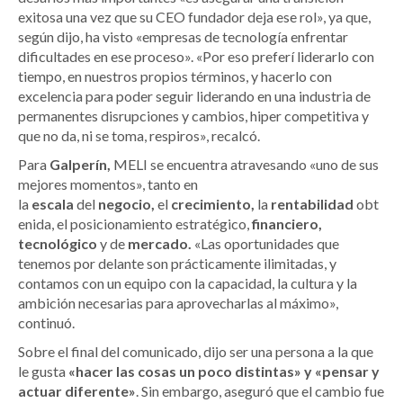
exitosa una vez que su CEO fundador deja ese rol», ya que,
según dijo, ha visto «empresas de tecnología enfrentar
dificultades en ese proceso». «Por eso preferí liderarlo con
tiempo, en nuestros propios términos, y hacerlo con
excelencia para poder seguir liderando en una industria de
permanentes disrupciones y cambios, hiper competitiva y
que no da, ni se toma, respiros», recalcó.
Para
Galperín,
MELI se encuentra atravesando «uno de sus
mejores momentos», tanto en
la
escala
del
negocio,
el
crecimiento,
la
rentabilidad
obt
enida, el posicionamiento estratégico,
financiero,
tecnológico
y de
mercado.
«Las oportunidades que
tenemos por delante son prácticamente ilimitadas, y
contamos con un equipo con la capacidad, la cultura y la
ambición necesarias para aprovecharlas al máximo»,
continuó.
Sobre el final del comunicado, dijo ser una persona a la que
le gusta
«hacer las cosas un poco distintas» y «pensar y
actuar diferente»
. Sin embargo, aseguró que el cambio fue