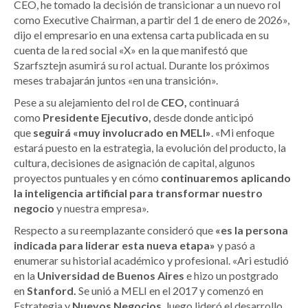
CEO, he tomado la decisión de transicionar a un nuevo rol
como Executive Chairman, a partir del 1 de enero de 2026»,
dijo el empresario en una extensa carta publicada en su
cuenta de la red social «X» en la que manifestó que
Szarfsztejn asumirá su rol actual. Durante los próximos
meses trabajarán juntos «en una transición».
Pese a su alejamiento del rol de
CEO,
continuará
como
Presidente Ejecutivo,
desde donde anticipó
que
seguirá «muy involucrado en MELI»
. «Mi enfoque
estará puesto en la estrategia, la evolución del producto, la
cultura, decisiones de asignación de capital, algunos
proyectos puntuales y en cómo
continuaremos aplicando
la inteligencia artificial para transformar nuestro
negocio
y nuestra empresa».
Respecto a su reemplazante consideró que
«es la persona
indicada para liderar esta nueva etapa»
y pasó a
enumerar su historial académico y profesional. «Ari estudió
en la
Universidad de Buenos Aires
e hizo un postgrado
en
Stanford.
Se unió a MELI en el 2017 y comenzó en
Estrategia y
Nuevos Negocios,
luego lideró el desarrollo