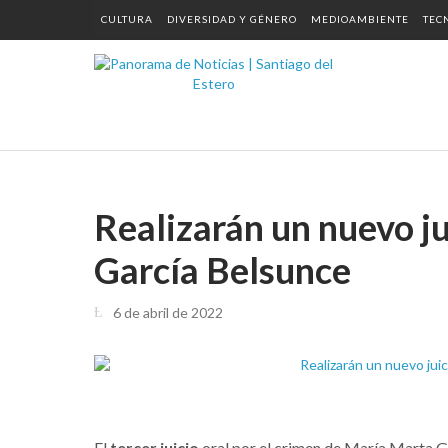
CULTURA
DIVERSIDAD Y GÉNERO
MEDIOAMBIENTE
TEC
Realizarán un nuevo ju
García Belsunce
6 de abril de 2022
El
tercer juicio
oral por el crimen de María Marta Ga