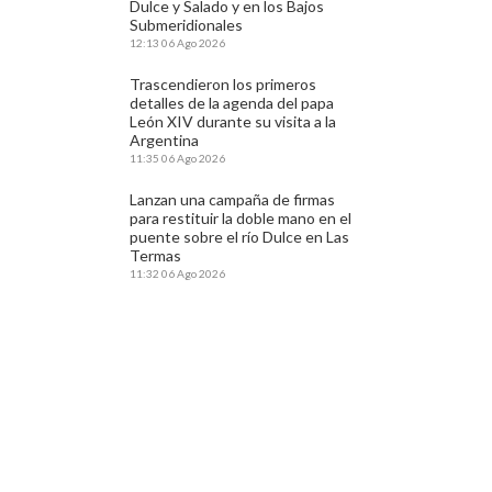
Dulce y Salado y en los Bajos
Submeridionales
12:13
06 Ago 2026
Trascendieron los primeros
detalles de la agenda del papa
León XIV durante su visita a la
Argentina
11:35
06 Ago 2026
Lanzan una campaña de firmas
para restituir la doble mano en el
puente sobre el río Dulce en Las
Termas
11:32
06 Ago 2026