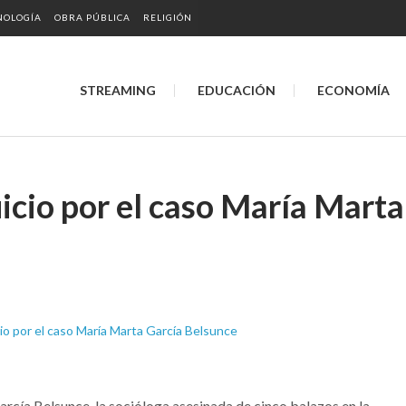
NOLOGÍA
OBRA PÚBLICA
RELIGIÓN
STREAMING
EDUCACIÓN
ECONOMÍA
icio por el caso María Marta
rcía Belsunce, la socióloga asesinada de cinco balazos en la