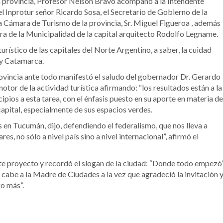
la provincia, Profesor Nelson Bravo acompañó a la Intendente
el Inprotur señor Ricardo Sosa, el Secretario de Gobierno de la
 Cámara de Turismo de la provincia, Sr. Miguel Figueroa , además
ra de la Municipalidad de la capital arquitecto Rodolfo Legname.
urístico de las capitales del Norte Argentino, a saber, la cuidad
 y Catamarca.
rovincia ante todo manifestó el saludo del gobernador Dr. Gerardo
or de la actividad turística afirmando: “los resultados están a la
ipios a esta tarea, con el énfasis puesto en su aporte en materia de
apital, especialmente de sus espacios verdes.
en Tucumán, dijo, defendiendo el federalismo, que nos lleva a
s, no sólo a nivel país sino a nivel internacional”, afirmó el
te proyecto y recordó el slogan de la ciudad: “Donde todo empezó”
 cabe a la Madre de Ciudades a la vez que agradeció la invitación 
o más”.