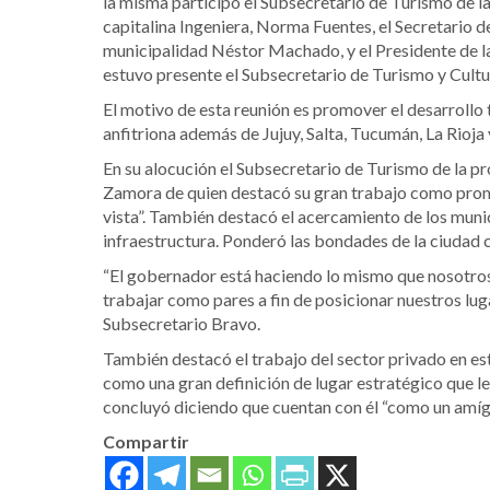
la misma participó el Subsecretario de Turismo de 
capitalina Ingeniera, Norma Fuentes, el Secretario d
municipalidad Néstor Machado, y el Presidente de la
estuvo presente el Subsecretario de Turismo y Cultu
El motivo de esta reunión es promover el desarrollo t
anfitriona además de Jujuy, Salta, Tucumán, La Rioja
En su alocución el Subsecretario de Turismo de la p
Zamora de quien destacó su gran trabajo como promot
vista”. También destacó el acercamiento de los munic
infraestructura. Ponderó las bondades de la ciudad c
“El gobernador está haciendo lo mismo que nosotros 
trabajar como pares a fin de posicionar nuestros lugare
Subsecretario Bravo.
También destacó el trabajo del sector privado en es
como una gran definición de lugar estratégico que le
concluyó diciendo que cuentan con él “como un amíg
Compartir