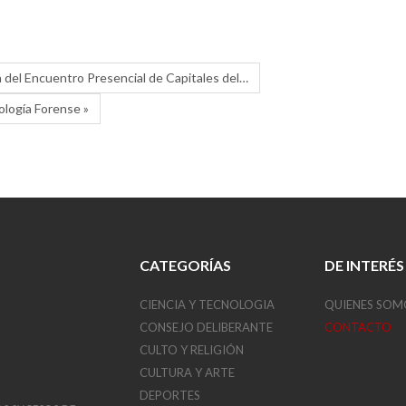
a del Encuentro Presencial de Capitales del…
ología Forense »
CATEGORÍAS
DE INTERÉS
CIENCIA Y TECNOLOGIA
QUIENES SOM
CONSEJO DELIBERANTE
CONTACTO
CULTO Y RELIGIÓN
CULTURA Y ARTE
DEPORTES