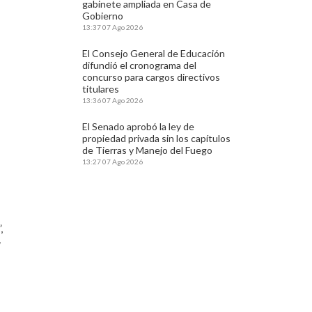
gabinete ampliada en Casa de
Gobierno
13:37
07 Ago 2026
El Consejo General de Educación
difundió el cronograma del
concurso para cargos directivos
titulares
13:36
07 Ago 2026
El Senado aprobó la ley de
propiedad privada sin los capítulos
de Tierras y Manejo del Fuego
13:27
07 Ago 2026
,
y