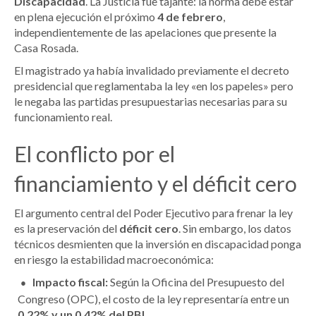
Discapacidad
.
La Justicia fue tajante: la norma debe estar
en plena ejecución el próximo
4 de febrero
,
independientemente de las apelaciones que presente la
Casa Rosada.
El magistrado ya había invalidado previamente el decreto
presidencial que reglamentaba la ley «en los papeles» pero
le negaba las partidas presupuestarias necesarias para su
funcionamiento real.
El conflicto por el
financiamiento y el déficit cero
El argumento central del Poder Ejecutivo para frenar la ley
es la preservación del
déficit cero
.
Sin embargo, los datos
técnicos desmienten que la inversión en discapacidad ponga
en riesgo la estabilidad macroeconómica:
Impacto fiscal:
Según la Oficina del Presupuesto del
Congreso (OPC), el costo de la ley representaría entre un
0,22% y un 0,42% del PBI
.