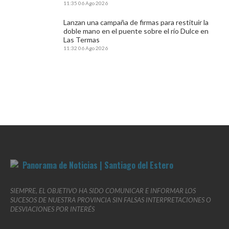
11:35
06 Ago 2026
Lanzan una campaña de firmas para restituir la
doble mano en el puente sobre el río Dulce en
Las Termas
11:32
06 Ago 2026
SIEMPRE, EL OBJETIVO HA SIDO COMUNICAR E INFORMAR LOS
SUCESOS DE NUESTRA PROVINCIA SIN FALSAS INTERPRETACIONES O
DESVIACIONES POR INTERÉS