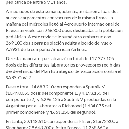
pediátrica de entre 5 y 11 años.
A mediados de esta semana, además, arribaron al país dos
nuevos cargamentos con vacunas de la misma firma. La
mañana del miércoles llegó al Aeropuerto Internacional de
Ezeiza un vuelo con 268.800 dosis destinadas a la población
pediátrica. A este envío se le sumó otro embarque con
269.100 dosis para población adulta a bordo del vuelo
AA931 de la compañía American Airlines.
De esta manera, el país alcanzó un total de 117.377.105
dosis de los diferentes laboratorios proveedores recibidas
desde el inicio del Plan Estratégico de Vacunación contra el
SARS-CoV-2.
De ese total, 14.683.210 corresponden a Sputnik V
(10.490.055 dosis del componente 1, y 4.193.155 del
componente 2), y 6.296.125 a Sputnik V producidas en la
Argentina por el laboratorio Richmond (1.634.875 del
primer componente, y 4.661.250 del segundo).
En tanto, 22.118.610 corresponden a Pfizer; 31.672.800 a
Sinopharm; 29.643.700 a AstraZeneca; 11.258.660 a