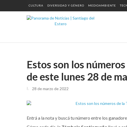
CULTURA
DIVERSIDAD Y GÉNERO
MEDIOAMBIENTE
TEC
Estos son los números
de este lunes 28 de m
28 de marzo de 2022
Entrá a la nota y buscá tu número entre los ganadore
Cómo cada día, la
Tómbola Santiagueña
llevó a ca