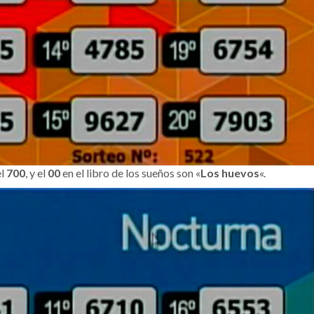
el
700
, y el
00
en el libro de los sueños son «
Los huevos
«.