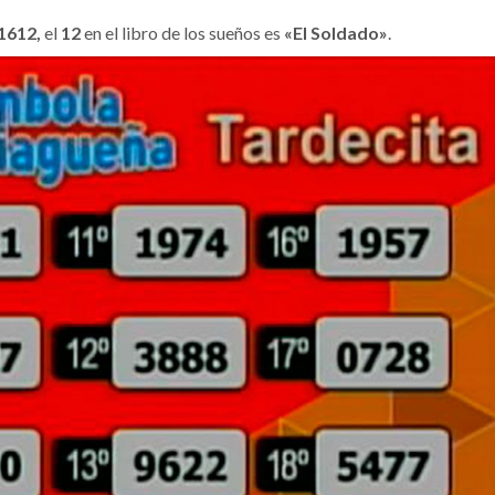
1612,
el
12
en el libro de los sueños es
«El Soldado»
.