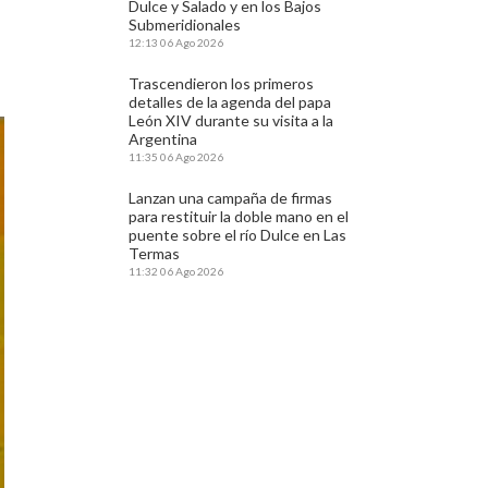
Dulce y Salado y en los Bajos
Submeridionales
12:13
06 Ago 2026
Trascendieron los primeros
detalles de la agenda del papa
León XIV durante su visita a la
Argentina
11:35
06 Ago 2026
Lanzan una campaña de firmas
para restituir la doble mano en el
puente sobre el río Dulce en Las
Termas
11:32
06 Ago 2026