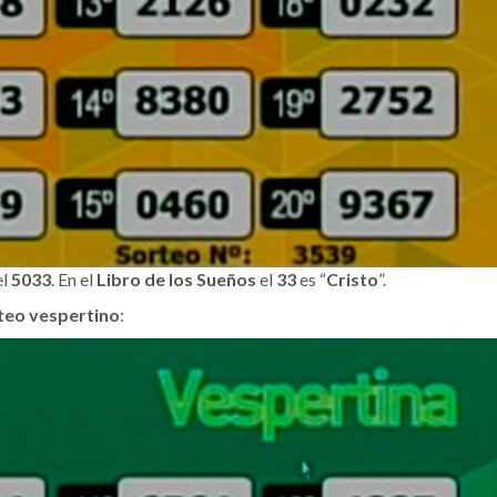
el
5033
. En el
Libro de los Sueños
el
33
es “
Cristo
”.
teo vespertino
: