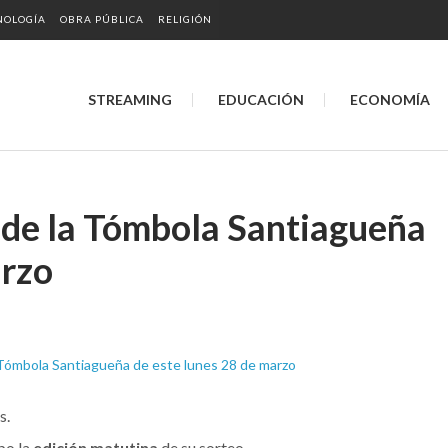
NOLOGÍA
OBRA PÚBLICA
RELIGIÓN
STREAMING
EDUCACIÓN
ECONOMÍA
 de la Tómbola Santiagueña
arzo
s.
bo la
edición matutina
de su sorteo.