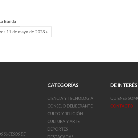
 La Banda
eves 11 de mayo de 2023 »
CATEGORÍAS
DE INTERÉS
CIENCIA Y TECNOLOGIA
QUIENES SOM
CONSEJO DELIBERANTE
CONTACTO
CULTO Y RELIGIÓN
CULTURA Y ARTE
DEPORTES
OS SUCESOS DE
DESTACADAS