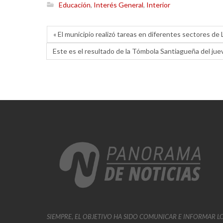
Educación
,
Interés General
,
Interior
« El municipio realizó tareas en diferentes sectores de
Este es el resultado de la Tómbola Santiagueña del ju
SIEMPRE, EL OBJETIVO HA SIDO COMUNICAR E INFORMAR L