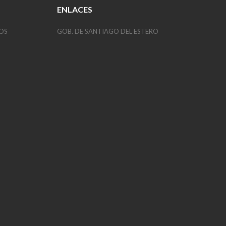
ENLACES
OS
GOB. DE SANTIAGO DEL ESTERO