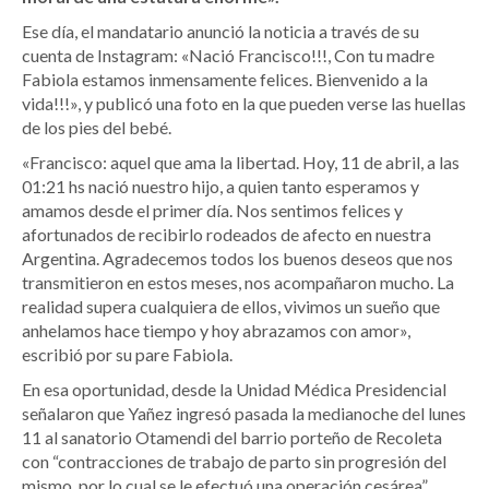
Ese día, el mandatario anunció la noticia a través de su
cuenta de Instagram: «Nació Francisco!!!, Con tu madre
Fabiola estamos inmensamente felices. Bienvenido a la
vida!!!», y publicó una foto en la que pueden verse las huellas
de los pies del bebé.
«Francisco: aquel que ama la libertad. Hoy, 11 de abril, a las
01:21 hs nació nuestro hijo, a quien tanto esperamos y
amamos desde el primer día. Nos sentimos felices y
afortunados de recibirlo rodeados de afecto en nuestra
Argentina. Agradecemos todos los buenos deseos que nos
transmitieron en estos meses, nos acompañaron mucho. La
realidad supera cualquiera de ellos, vivimos un sueño que
anhelamos hace tiempo y hoy abrazamos con amor»,
escribió por su pare Fabiola.
En esa oportunidad, desde la Unidad Médica Presidencial
señalaron que Yañez ingresó pasada la medianoche del lunes
11 al sanatorio Otamendi del barrio porteño de Recoleta
con “contracciones de trabajo de parto sin progresión del
mismo, por lo cual se le efectuó una operación cesárea”.