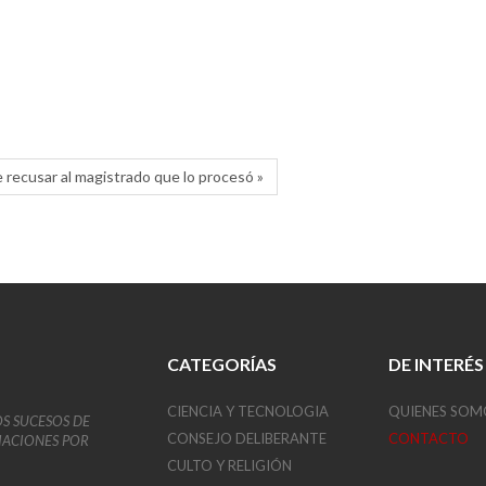
e recusar al magistrado que lo procesó »
CATEGORÍAS
DE INTERÉS
CIENCIA Y TECNOLOGIA
QUIENES SOM
OS SUCESOS DE
CONSEJO DELIBERANTE
CONTACTO
VIACIONES POR
CULTO Y RELIGIÓN