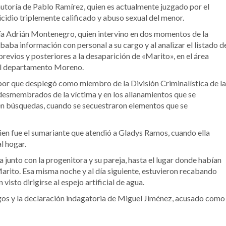
autoría de Pablo Ramírez, quien es actualmente juzgado por el
idio triplemente calificado y abuso sexual del menor.
icía Adrián Montenegro, quien intervino en dos momentos de la
aba información con personal a su cargo y al analizar el listado d
 previos y posteriores a la desaparición de «Marito», en el área
el departamento Moreno.
abor que desplegó como miembro de la División Criminalística de la
 desmembrados de la víctima y en los allanamientos que se
en búsquedas, cuando se secuestraron elementos que se
uien fue el sumariante que atendió a Gladys Ramos, cuando ella
l hogar.
a junto con la progenitora y su pareja, hasta el lugar donde habían
Marito. Esa misma noche y al día siguiente, estuvieron recabando
visto dirigirse al espejo artificial de agua.
igos y la declaración indagatoria de Miguel Jiménez, acusado como