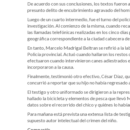
De acuerdo con sus conclusiones, los textos fueron 
presunto delito de encubrimiento agravado del homic
Luego de un cuarto intermedio, fue el turno del pol
investigación. Al comienzo de la misma, cuando recab
las llamadas telefónicas realizadas en los cinco días
geográfica correspondiente a la ciudad cabecera d
En tanto, Marcelo Madrigal Beltran se refirió a la l
Policía provincial. Actuó cuando hallaron los restos
efectuaron cuando intervinieron canes adiestrados 
incorporaron a la causa.
Finalmente, testimonió otro efectivo, César Díaz, q
concurrió a reportar que su hijo no había regresado a
El testigo y otro uniformado se dirigieron a la repres
hallado la bicicleta y elementos de pesca que llevó 
datos sobre el recorrido del chico y quiénes lo habían 
Para mañana está prevista una extensa lista de test
supuesto autor intelectual del crimen del niño.
Compartir