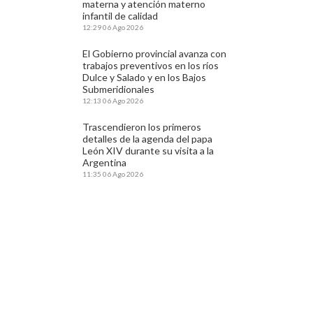
materna y atención materno
infantil de calidad
12:29
06 Ago 2026
El Gobierno provincial avanza con
trabajos preventivos en los ríos
Dulce y Salado y en los Bajos
Submeridionales
12:13
06 Ago 2026
Trascendieron los primeros
detalles de la agenda del papa
León XIV durante su visita a la
Argentina
11:35
06 Ago 2026