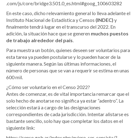
.com/js/core/bridge3.501.0_es.html#goog_100603282
En este caso, dicho relevamiento general lo lleva adelante el
Instituto Nacional de Estadística y Censos
(INDEC)
y
finalmente tendrá lugar en el transcurso del 2022. En
adición, la situación hace que se generen
muchos puestos
de trabajo alrededor del país
.
Para muestra un botón, quienes deseen ser voluntarios para
esta tarea ya pueden postularse y lo pueden hacer de la
siguiente manera. Según las últimas informaciones, el
número de personas que se van a requerir se estima en unas
600 mil.
¿Cómo ser voluntario en el Censo 2022?
Antes de comenzar, es de vital importancia remarcar que el
solo hecho de anotarse no significa ya estar “adentro”. La
selección estará a cargo de las designaciones
correspondientes de cada jurisdicción. Intentar alistarse es
bastante sencillo, solo hay que completar los datos en el
siguiente link:
https://censo.gob.ar/index.php/quiero-ser-censista/?