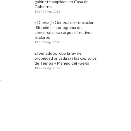
gabinete ampliada en Casa de
Gobierno
13:37
07 Ago 2026
El Consejo General de Educación
difundió el cronograma del
concurso para cargos directivos
titulares
13:36
07 Ago 2026
El Senado aprobó la ley de
propiedad privada sin los capítulos
de Tierras y Manejo del Fuego
13:27
07 Ago 2026
r