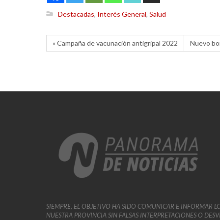
Destacadas
,
Interés General
,
Salud
« Campaña de vacunación antigripal 2022
Nuevo bon
SIEMPRE, EL OBJETIVO HA SIDO COMUNICAR E INFORMAR L
NUESTRA PROVINCIA SIN FALSAS INTERPRETACIONES O DES