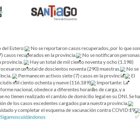
o del Estero:
No se reportaron casos recuperados, por lo que son
7) casos recuperados en la provincia.
No se notificaron personas
 provincia.
Hay un total de mil ciento noventa y ocho (1.198)
ocesaron un total de doscientos noventa (290) muestras.
No se
incia.
Permanecen activos siete (7) casos en la provincia.
El
ciséis mil ciento ochenta y nueve (116.189)
Importante: La
nforme nacional, obedece a diferentes horarios de carga, y a
e no tienen realizado el cambio de domicilio legal en su DNI. Se ha
ción de los casos excedentes cargados para nuestra provincia.
uidado y completar el esquema de vacunación contra COVID 19
#Sigamoscuidándonos