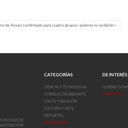
o de Anses confirmado para cuatro grupos: quiénes lo recibirán »
CATEGORÍAS
DE INTERÉS
CIENCIA Y TECNOLOGIA
QUIENES SOM
CONSEJO DELIBERANTE
CONTACTO
CULTO Y RELIGIÓN
CULTURA Y ARTE
DEPORTES
OS SUCESOS DE
DESTACADAS
VIACIONES POR