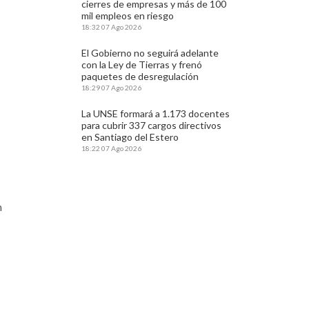
cierres de empresas y más de 100
mil empleos en riesgo
18:32
07 Ago 2026
El Gobierno no seguirá adelante
con la Ley de Tierras y frenó
paquetes de desregulación
18:29
07 Ago 2026
La UNSE formará a 1.173 docentes
para cubrir 337 cargos directivos
en Santiago del Estero
18:22
07 Ago 2026
n