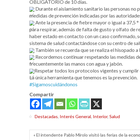
OBLIGATORIO de 10 días.
Durante el aislamiento sanitario las personas no pu
medidas de prevención indicadas por las autoridades
Ante la presencia de fiebre mayor o igual a 37,5 °
para respirar, además de falta de gusto y olfato de re
haber estado en contacto con un caso confirmado, se
sistema de salud contactándose con su centro de sal
También se recuerda que se realiza el hisopado 
Recordemos continuar respetando las medidas de us
frecuentemente las manos con agua y jabón.
Respetar todos los protocolos vigentes y cumpli
La única herramienta que tenemos es la prevención.
#Sigamoscuidándonos
Compartir
Destacadas
,
Interés General
,
Interior
,
Salud
« El intendente Pablo Mirolo visitó las ferias de la eco