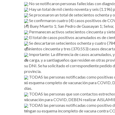
No se notificaron personas fallecidas con diagnó
Hay un total de mil ciento noventa y seis (1.196) p
Se procesaron un total de setecientos ochenta y 
Se confirmaron cuatro (4) casos positivos de COVID
(4) Buey Muerto 1; San Pedro de Guasayan 1; Selva;
Permanecen activos setecientos cincuenta y siete 
El total de casos positivos acumulados es de cien
Se descartaron setecientos ochenta y cuatro (784) 
quinientos cincuenta y tres (370.553) casos descarta
Importante: La diferencia de casos acumulados, y 
de carga, y a santiagueños que residen en otras prov
su DNI. Se ha solicitado el correspondiente pedido 
provincia.
TODAS las personas notificadas como positivas d
su esquema completo de vacunación para COVI
días.
TODAS las personas que son contactos estrechos
vacunación para COVID, DEBEN realizar AISLA
TODAS las personas notificadas como positivo d
tengan su esquema incompleto de vacuna contra