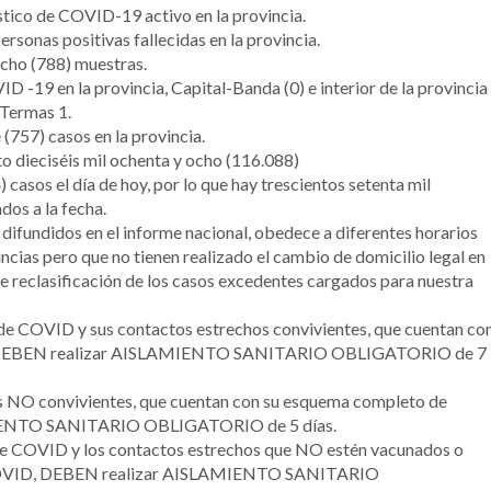
stico de COVID-19 activo en la provincia.
ersonas positivas fallecidas en la provincia.
ocho (788) muestras.
 -19 en la provincia, Capital-Banda (0) e interior de la provincia
 Termas 1.
(757) casos en la provincia.
to dieciséis mil ochenta y ocho (116.088)
casos el día de hoy, por lo que hay trescientos setenta mil
dos a la fecha.
difundidos en el informe nacional, obedece a diferentes horarios
incias pero que no tienen realizado el cambio de domicilio legal en
de reclasificación de los casos excedentes cargados para nuestra
e COVID y sus contactos estrechos convivientes, que cuentan co
D, DEBEN realizar AISLAMIENTO SANITARIO OBLIGATORIO de 7
 NO convivientes, que cuentan con su esquema completo de
MIENTO SANITARIO OBLIGATORIO de 5 días.
e COVID y los contactos estrechos que NO estén vacunados o
 COVID, DEBEN realizar AISLAMIENTO SANITARIO