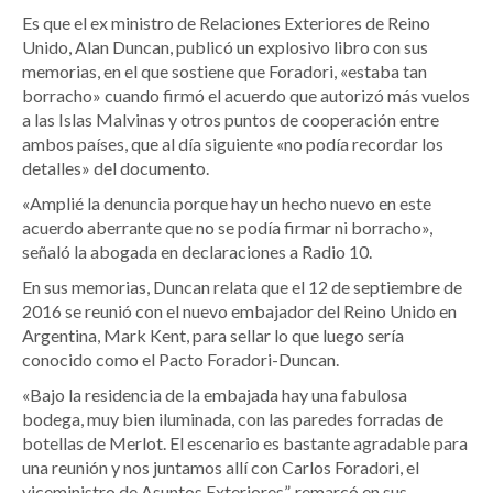
Es que el ex ministro de Relaciones Exteriores de Reino
Unido, Alan Duncan, publicó un explosivo libro con sus
memorias, en el que sostiene que Foradori, «estaba tan
borracho» cuando firmó el acuerdo que autorizó más vuelos
a las Islas Malvinas y otros puntos de cooperación entre
ambos países, que al día siguiente «no podía recordar los
detalles» del documento.
«Amplié la denuncia porque hay un hecho nuevo en este
acuerdo aberrante que no se podía firmar ni borracho»,
señaló la abogada en declaraciones a Radio 10.
En sus memorias, Duncan relata que el 12 de septiembre de
2016 se reunió con el nuevo embajador del Reino Unido en
Argentina, Mark Kent, para sellar lo que luego sería
conocido como el Pacto Foradori-Duncan.
«Bajo la residencia de la embajada hay una fabulosa
bodega, muy bien iluminada, con las paredes forradas de
botellas de Merlot. El escenario es bastante agradable para
una reunión y nos juntamos allí con Carlos Foradori, el
viceministro de Asuntos Exteriores”, remarcó en sus