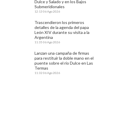
Dulce y Salado y en los Bajos
Submeridionales
12:13
06 Ago 2026
Trascendieron los primeros
detalles de la agenda del papa
León XIV durante su visita a la
Argentina
11:35
06 Ago 2026
Lanzan una campaña de firmas
para restituir la doble mano en el
puente sobre el río Dulce en Las
Termas
11:32
06 Ago 2026