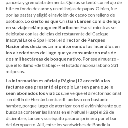
panceta y gremolata de menta. Quizás se tentó con el ojo de
bife en fondo de carne y un mil hojas de papas. O bien, fue
por las pastas y eligió el raviolón de cacao con relleno de
osobuco.
Lo cierto es que Cristian Larsen comió de lujo
en su viaje relámpago en Bariloche
. Eso sí, mientras se
deleitaba con las delicias del restaurante del Cacique
Inacayal Lake & Spa Hotel, el
director de Parques
Nacionales decía estar monitoreando los incendios en
los alrededores del lago que ya consumieron más de
dos mil hectáreas de bosque nativo
. Por ese almuerzo -
que él lo llamó «de trabajo»- el Estado nacional abonó 331
mil pesos.
La información es oficial y Página|12 accedió a las
facturas que presentó el propio Larsen para que le
sean abonados los viáticos
. Se ve que el director nacional
-un delfín de Hernán Lombardi- anduvo con bastante
hambre, porque luego de aterrizar con el avión hidrante que
buscaba contener las llamas en el Nahuel Huapi el 28 de
diciembre, Larsen y su séquito pasaron primero por el bar
del Aeropuerto. Allí, entre los sandwiches de Bondiola