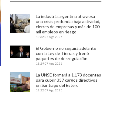
La industria argentina atraviesa
una crisis profunda: baja actividad,
cierres de empresas y más de 100
mil empleos en riesgo
18:32
07 Ago 2026
El Gobierno no seguirá adelante
con la Ley de Tierras y frenó
paquetes de desregulación
18:29
07 Ago 2026
La UNSE formará a 1.173 docentes
para cubrir 337 cargos directivos
en Santiago del Estero
18:22
07 Ago 2026