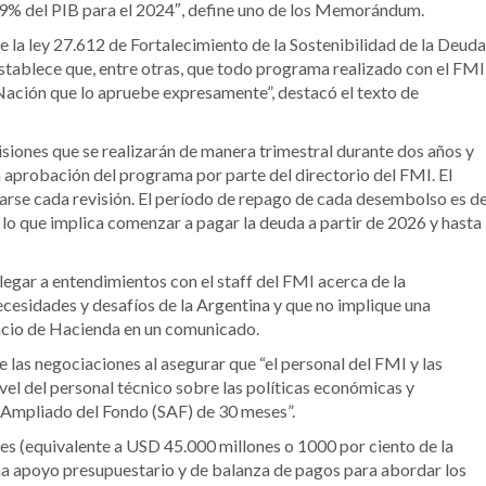
0,9% del PIB para el 2024″, define uno de los Memorándum.
e la ley 27.612 de Fortalecimiento de la Sostenibilidad de la Deuda
stablece que, entre otras, que todo programa realizado con el FMI
Nación que lo apruebe expresamente”, destacó el texto de
isiones que se realizarán de manera trimestral durante dos años y
a aprobación del programa por parte del directorio del FMI. El
arse cada revisión. El período de repago de cada desembolso es d
 lo que implica comenzar a pagar la deuda a partir de 2026 y hasta
egar a entendimientos con el staff del FMI acerca de la
cesidades y desafíos de la Argentina y que no implique una
alacio de Hacienda en un comunicado.
e las negociaciones al asegurar que “el personal del FMI y las
vel del personal técnico sobre las políticas económicas y
o Ampliado del Fondo (SAF) de 30 meses”.
es (equivalente a USD 45.000 millones o 1000 por ciento de la
na apoyo presupuestario y de balanza de pagos para abordar los