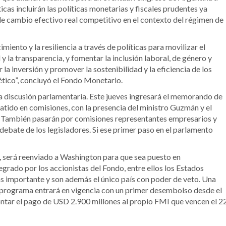
icas incluirán las políticas monetarias y fiscales prudentes ya
 de cambio efectivo real competitivo en el contexto del régimen de
miento y la resiliencia a través de políticas para movilizar el
y la transparencia, y fomentar la inclusión laboral, de género y
a inversión y promover la sostenibilidad y la eficiencia de los
ético”, concluyó el Fondo Monetario.
la discusión parlamentaria. Este jueves ingresará el memorando de
atido en comisiones, con la presencia del ministro Guzmán y el
. También pasarán por comisiones representantes empresarios y
 debate de los legisladores. Si ese primer paso en el parlamento
y, será reenviado a Washington para que sea puesto en
egrado por los accionistas del Fondo, entre ellos los Estados
ás importante y son además el único país con poder de veto. Una
el programa entrará en vigencia con un primer desembolso desde el
ontar el pago de USD 2.900 millones al propio FMI que vencen el 2