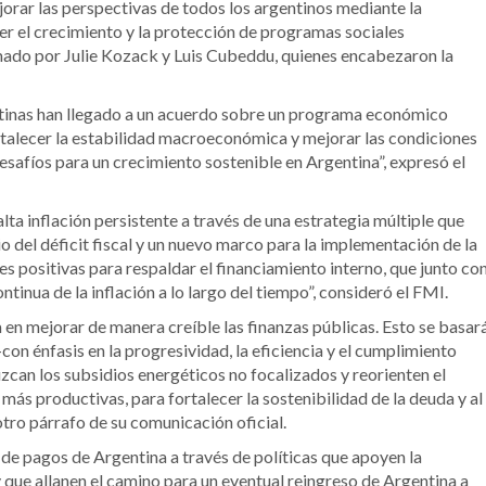
orar las perspectivas de todos los argentinos mediante la
 el crecimiento y la protección de programas sociales
rmado por Julie Kozack y Luis Cubeddu, quienes encabezaron la
entinas han llegado a un acuerdo sobre un programa económico
ortalecer la estabilidad macroeconómica y mejorar las condiciones
safíos para un crecimiento sostenible en Argentina”, expresó el
a inflación persistente a través de una estrategia múltiple que
 del déficit fiscal y un nuevo marco para la implementación de la
es positivas para respaldar el financiamiento interno, que junto co
inua de la inflación a lo largo del tiempo”, consideró el FMI.
 en mejorar de manera creíble las finanzas públicas. Esto se basar
con énfasis en la progresividad, la eficiencia y el cumplimiento
uzcan los subsidios energéticos no focalizados y reorienten el
 más productivas, para fortalecer la sostenibilidad de la deuda y al
tro párrafo de su comunicación oficial.
de pagos de Argentina a través de políticas que apoyen la
 que allanen el camino para un eventual reingreso de Argentina a