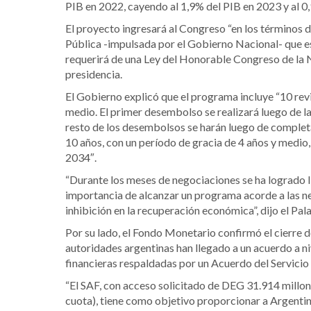
PIB en 2022, cayendo al 1,9% del PIB en 2023 y al 
El proyecto ingresará al Congreso “en los términos d
Pública -impulsada por el Gobierno Nacional- que e
requerirá de una Ley del Honorable Congreso de la 
presidencia.
El Gobierno explicó que el programa incluye “10 rev
medio. El primer desembolso se realizará luego de l
resto de los desembolsos se harán luego de complet
10 años, con un período de gracia de 4 años y medio,
2034″.
“Durante los meses de negociaciones se ha logrado ll
importancia de alcanzar un programa acorde a las ne
inhibición en la recuperación económica”, dijo el P
Por su lado, el Fondo Monetario confirmó el cierre d
autoridades argentinas han llegado a un acuerdo a ni
financieras respaldadas por un Acuerdo del Servici
“El SAF, con acceso solicitado de DEG 31.914 millon
cuota), tiene como objetivo proporcionar a Argenti