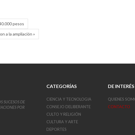
 40.000 pesos
n a la ampliación »
CATEGORÍAS
DE INTERÉS
CIENCIA Y TECNOLOGIA
QUIENES SOM
OS SUCESOS DE
CONSEJO DELIBERANTE
CONTACTO
VIACIONES POR
CULTO Y RELIGIÓN
CULTURA Y ARTE
DEPORTES