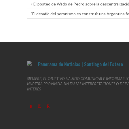
« El posteo de Wado de Pedro sobre la descentralizació
“El desafío del peronismo es construir una Argentina fe
SIEMPRE, EL OBJETIVO HA SIDO COMUNICAR E INFORMAR L
NUESTRA PROVINCIA SIN FALSAS INTERPRETACIONES O DES
INTERÉS