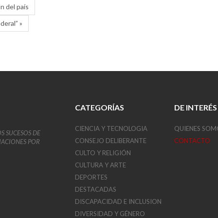
n del país
deral” »
CATEGORÍAS
DE INTERÉS
CIENCIA Y TECNOLOGIA
QUIENES SOM
OS SUCESOS DE
CONSEJO DELIBERANTE
CONTACTO
VIACIONES POR
CULTO Y RELIGIÓN
CULTURA Y ARTE
DEPORTES
DESTACADAS
DISCAPACIDAD E INCLUSION
DIVERSIDAD Y GÉNERO