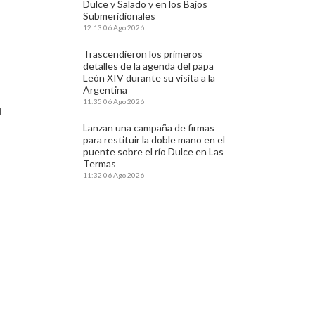
Dulce y Salado y en los Bajos
Submeridionales
12:13
06 Ago 2026
Trascendieron los primeros
detalles de la agenda del papa
León XIV durante su visita a la
Argentina
11:35
06 Ago 2026
l
Lanzan una campaña de firmas
para restituir la doble mano en el
puente sobre el río Dulce en Las
Termas
11:32
06 Ago 2026