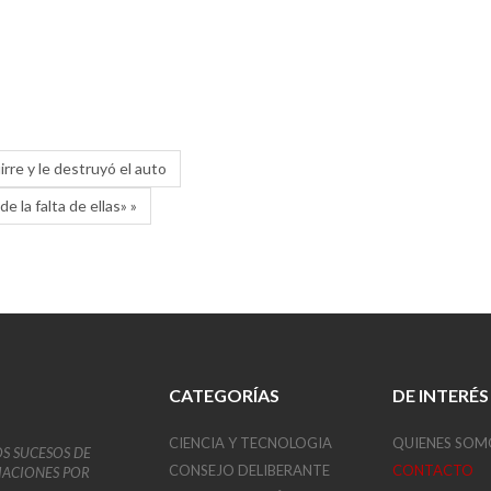
rre y le destruyó el auto
e la falta de ellas» »
CATEGORÍAS
DE INTERÉS
CIENCIA Y TECNOLOGIA
QUIENES SOM
OS SUCESOS DE
CONSEJO DELIBERANTE
CONTACTO
VIACIONES POR