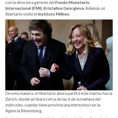
con la directora gerente del
Fondo Monetario
Internacional (FMI)
,
Kristalina Georgieva
. Además, el
libertario visitó el
Instituto Milken
.
De esta manera, el libertario ahora partirá este martes hacia
Zúrich, donde arribará cerca de las 6 de la mañana del
miércoles, cuando tiene prevista una entrevista con la
Agencia Bloomberg.