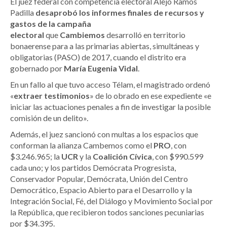
El juez federal con competencia electoral Alejo Ramos
Padilla
desaprobó los informes finales de recursos y
gastos de la campaña
electoral
que
Cambiemos
desarrolló en territorio
bonaerense para a las primarias abiertas, simultáneas y
obligatorias (PASO) de 2017, cuando el distrito era
gobernado por
María Eugenia Vidal
.
En un fallo al que tuvo acceso Télam, el magistrado ordenó
«
extraer testimonios
» de lo obrado en ese expediente «e
iniciar las actuaciones penales a fin de investigar la posible
comisión de un delito».
Además, el juez sancionó con multas a los espacios que
conforman la alianza Cambemos como el
PRO
, con
$3.246.965; la
UCR
y la
Coalición Cívica
, con $990.599
cada uno; y los partidos Demócrata Progresista,
Conservador Popular, Demócrata, Unión del Centro
Democrático, Espacio Abierto para el Desarrollo y la
Integración Social, Fé, del Diálogo y Movimiento Social por
la República, que recibieron todos sanciones pecuniarias
por $34.395.