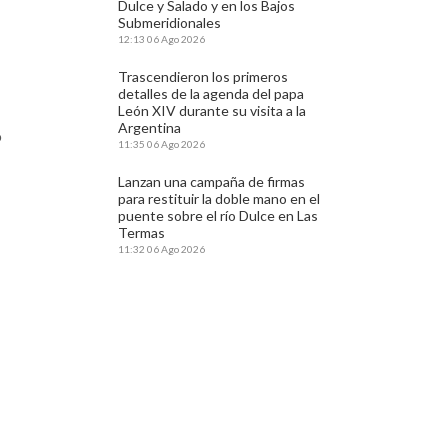
Dulce y Salado y en los Bajos
Submeridionales
12:13
06 Ago 2026
Trascendieron los primeros
detalles de la agenda del papa
León XIV durante su visita a la
Argentina
ó
11:35
06 Ago 2026
Lanzan una campaña de firmas
para restituir la doble mano en el
puente sobre el río Dulce en Las
Termas
11:32
06 Ago 2026