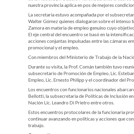
nuestra provincia aplica en pos de mejores condicion
La secretaria estuvo acompañada por el subsecretari
Walter Gómez quienes dialogaron sobre el intenso tr
Zamora en materia de empleo genuino cuyo objetivo p
El eje central del encuentro se basó en la intensific
acciones conjuntas impulsadas entre las cámaras e
promocional y el empleo.
Con miembros del Ministerio de Trabajo de la Naci
Durante su visita, la Prof. Comán también tuvo reun
subsecretario de Promoción de Empleo, Lic. Esteban
Empleo, Lic. Ernesto Philipp y el coordinador del
Los encuentros con funcionarios nacionales abarcar
Bellotti, la subsecretaria de Políticas de Inclusión 
Nación Lic. Leandro Di Prietro entre otros.
Estos encuentros protocolares de la funcionaria pro
continuar avanzando en políticas y acciones que con
trabajo.