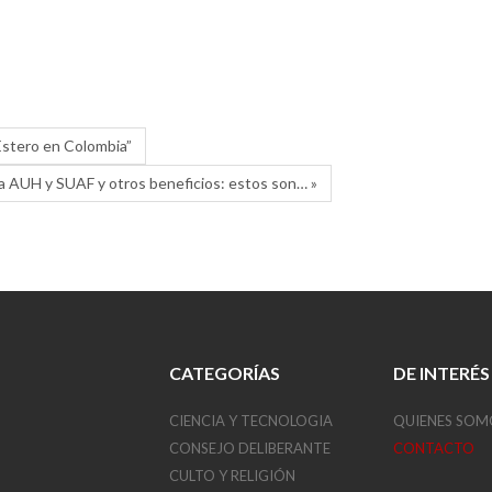
Estero en Colombia”
a AUH y SUAF y otros beneficios: estos son… »
CATEGORÍAS
DE INTERÉS
CIENCIA Y TECNOLOGIA
QUIENES SOM
CONSEJO DELIBERANTE
CONTACTO
CULTO Y RELIGIÓN