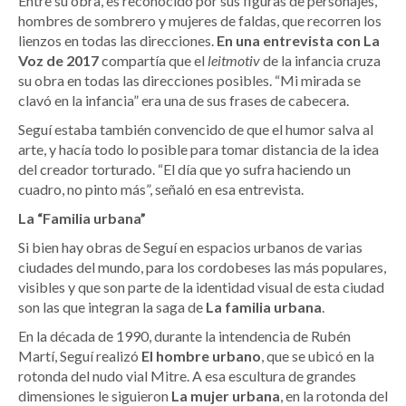
Entre su obra, es reconocido por sus figuras de personajes,
hombres de sombrero y mujeres de faldas, que recorren los
lienzos en todas las direcciones.
En una entrevista con La
Voz de 2017
compartía que el
leitmotiv
de la infancia cruza
su obra en todas las direcciones posibles. “Mi mirada se
clavó en la infancia” era una de sus frases de cabecera.
Seguí estaba también convencido de que el humor salva al
arte, y hacía todo lo posible para tomar distancia de la idea
del creador torturado. “El día que yo sufra haciendo un
cuadro, no pinto más”, señaló en esa entrevista.
La “Familia urbana”
Si bien hay obras de Seguí en espacios urbanos de varias
ciudades del mundo, para los cordobeses las más populares,
visibles y que son parte de la identidad visual de esta ciudad
son las que integran la saga de
La familia urbana
.
En la década de 1990, durante la intendencia de Rubén
Martí, Seguí realizó
El hombre urbano
, que se ubicó en la
rotonda del nudo vial Mitre. A esa escultura de grandes
dimensiones le siguieron
La mujer urbana
, en la rotonda del