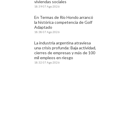
viviendas sociales
18:39
07 Ago 2026
En Termas de Río Hondo arrancó
la histórica competencia de Golf
Adaptado
18:38
07 Ago 2026
La industria argentina atraviesa
una crisis profunda: Baja actividad,
cierres de empresas y más de 100
mil empleos en riesgo
18:32
07 Ago 2026