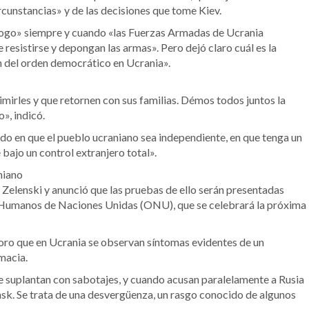
cunstancias» y de las decisiones que tome Kiev.
iálogo» siempre y cuando «las Fuerzas Armadas de Ucrania
 resistirse y depongan las armas». Pero dejó claro cuál es la
ón del orden democrático en Ucrania».
rimirles y que retornen con sus familias. Démos todos juntos la
», indicó.
sado en que el pueblo ucraniano sea independiente, en que tenga un
bajo un control extranjero total».
niano
 Zelenski y anunció que las pruebas de ello serán presentadas
 Humanos de Naciones Unidas (ONU), que se celebrará la próxima
oro que en Ucrania se observan síntomas evidentes de un
macia.
e suplantan con sabotajes, y cuando acusan paralelamente a Rusia
sk. Se trata de una desvergüenza, un rasgo conocido de algunos