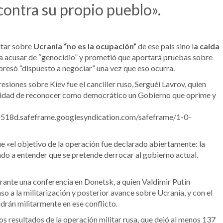
contra su propio pueblo».
itar sobre
Ucrania “no es la ocupación”
de ese país sino l
a caída
ó a acusar de “genocidio” y prometió que aportará pruebas sobre
expresó “dispuesto a negociar” una vez que eso ocurra.
siones sobre Kiev fue el canciller ruso, Serguéi Lavrov, quien
bilidad de reconocer como democrático un Gobierno que oprime y
18d.safeframe.googlesyndication.com/safeframe/1-0-
ue «el objetivo de la operación fue declarado abiertamente: la
ndo a entender que se pretende derrocar al gobierno actual.
urante una conferencia en Donetsk, a quien Valdimir Putin
o a la militarización y posterior avance sobre Ucrania, y con el
drán militarmente en ese conflicto.
 los resultados de la operación militar rusa, que dejó al menos 137