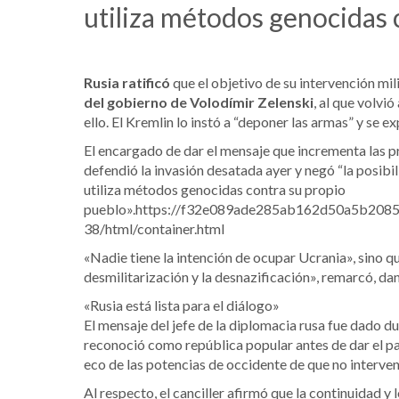
utiliza métodos genocidas 
Rusia ratificó
que el objetivo de su intervención mil
del gobierno de Volodímir Zelenski
, al que volvi
ello. El Kremlin lo instó a “deponer las armas” y se 
El encargado de dar el mensaje que incrementa las pre
defendió la invasión desatada ayer y negó “la posi
utiliza métodos genocidas contra su propio
pueblo».https://f32e089ade285ab162d50a5b20855
38/html/container.html
«Nadie tiene la intención de ocupar Ucrania», sino q
desmilitarización y la desnazificación», remarcó, da
«Rusia está lista para el diálogo»
El mensaje del jefe de la diplomacia rusa fue dado d
reconoció como república popular antes de dar el pas
eco de las potencias de occidente de que no interven
Al respecto, el canciller afirmó que la continuidad y