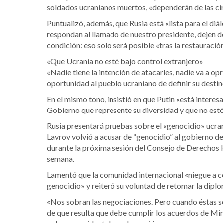
soldados ucranianos muertos, «dependerán de las cir
Puntualizó, además, que Rusia está «lista para el d
respondan al llamado de nuestro presidente, dejen de
condición: eso solo será posible «tras la restauraci
«Que Ucrania no esté bajo control extranjero»
«Nadie tiene la intención de atacarles, nadie va a op
oportunidad al pueblo ucraniano de definir su destino
En el mismo tono, insistió en que Putin «está intere
Gobierno que represente su diversidad y que no esté 
Rusia presentará pruebas sobre el «genocidio» ucra
Lavrov volvió a acusar de “genocidio” al gobierno de
durante la próxima sesión del Consejo de Derechos
semana.
Lamentó que la comunidad internacional «niegue a c
genocidio» y reiteró su voluntad de retomar la diplo
«Nos sobran las negociaciones. Pero cuando éstas s
de que resulta que debe cumplir los acuerdos de Min