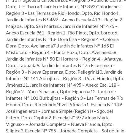
Dpto. J. F. Ibarra3. Jardín de Infantes N° 893 Colorinches-
Región 3 – Las Termas de Río Hondo, Dpto. Río Hondo4.
Jardín de Infantes N° 469 – Anexo Escuela 413 – Región 2-
Majada, Dpto. San Martín5. Jardín de Infantes N° 475 –
Anexo Escuela 961 –Región 1- Río Pinto, Dpto. Loreto6.
Jardín de Infantes N° 43- Dora Lisa – Región 4 – Colonia
Dora, Dpto. Avellaneda7. Jardín de Infantes N° 165 El
Mistolcito – Región 4 – Punta Pozo, Dpto. Avellaneda8.
Jardín de Infantes N° 50 El Hornero – Región 4 – Añatuya,
Dpto. Taboada9. Jardín de Infantes N° 75 Esperanza –
Región 3 – Nueva Esperanza, Dpto. Pellegrini10. Jardín de
Infantes N° 141 Abrojitos – Región 3 – Pozo Hondo, Dpto.
Jiménez11. Jardín de Infantes N° 495 – Anexo Esc. 118 –
Región 2 – Yacu Ychacuna, Dpto, Figueroa12. Jardín de
Infantes N° 101 Burbujitas – Región 3 – Las Termas de Río
Hondo, Dpto. Río HondoNivel Primario1. Escuela Nº 149
José Ingenieros – Jornada Simple (Región I) – Sgo. del
Estero, Dpto. Capital2. Escuela Nº 977 «Juan María
Vignuax» – Jornada Completa – Nueva Francia, Dpto.
Silipica3. Escuela N° 785 – Jornada Completa – Sol de Julio,