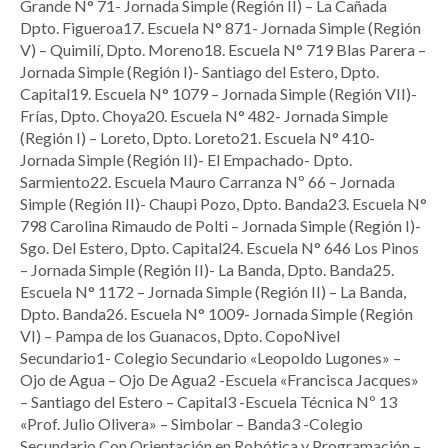
Grande N° 71- Jornada Simple (Región II) – La Cañada
Dpto. Figueroa17. Escuela N° 871- Jornada Simple (Región
V) – Quimilí, Dpto. Moreno18. Escuela N° 719 Blas Parera –
Jornada Simple (Región I)- Santiago del Estero, Dpto.
Capital19. Escuela N° 1079 – Jornada Simple (Región VII)-
Frías, Dpto. Choya20. Escuela N° 482- Jornada Simple
(Región I) – Loreto, Dpto. Loreto21. Escuela N° 410-
Jornada Simple (Región II)- El Empachado- Dpto.
Sarmiento22. Escuela Mauro Carranza Nº 66 – Jornada
Simple (Región II)- Chaupi Pozo, Dpto. Banda23. Escuela N°
798 Carolina Rimaudo de Polti – Jornada Simple (Región I)-
Sgo. Del Estero, Dpto. Capital24. Escuela N° 646 Los Pinos
– Jornada Simple (Región II)- La Banda, Dpto. Banda25.
Escuela N° 1172 – Jornada Simple (Región II) – La Banda,
Dpto. Banda26. Escuela N° 1009- Jornada Simple (Región
VI) – Pampa de los Guanacos, Dpto. CopoNivel
Secundario1- Colegio Secundario «Leopoldo Lugones» –
Ojo de Agua – Ojo De Agua2 -Escuela «Francisca Jacques»
– Santiago del Estero – Capital3 -Escuela Técnica Nº 13
«Prof. Julio Olivera» – Simbolar – Banda3 -Colegio
Secundario Con Orientación en Robótica y Programación –