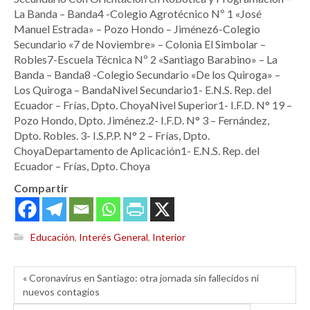
La Banda – Banda4 -Colegio Agrotécnico Nº 1 «José
Manuel Estrada» – Pozo Hondo – Jiménez6-Colegio
Secundario «7 de Noviembre» – Colonia El Simbolar –
Robles7-Escuela Técnica Nº 2 «Santiago Barabino» – La
Banda – Banda8 -Colegio Secundario «De los Quiroga» –
Los Quiroga – BandaNivel Secundario1- E.N.S. Rep. del
Ecuador – Frías, Dpto. ChoyaNivel Superior1- I.F.D. N° 19 –
Pozo Hondo, Dpto. Jiménez.2- I.F.D. N° 3 – Fernández,
Dpto. Robles. 3- I.S.P.P. N° 2 – Frías, Dpto.
ChoyaDepartamento de Aplicación1- E.N.S. Rep. del
Ecuador – Frías, Dpto. Choya
Compartir
Educación
,
Interés General
,
Interior
« Coronavirus en Santiago: otra jornada sin fallecidos ni
nuevos contagios