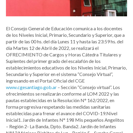
El Consejo General de Educación comunica a los docentes
de los Niveles Inicial, Primario, Secundario y Superior, que a
partir de las 00 hs. del día Lunes 11 y hasta las 23:59 hs. del
día Martes 12 de Abril de 2022, se realizará el
OFRECIMIENTO de Cargos y Horas Cátedra Titulares y
Suplentes del primer grado del escalafón de los
establecimientos educativos de los Niveles Inicial, Primario,
Secundario y Superior en el sistema “Consejo Virtual”,
ingresando en el Portal Oficial del CGE
www.cgesantiago.gob.ar
– Sección “Consejo virtual”. Los
ofrecimientos se realizarán conforme al LOM 2022 y las
pautas establecidas en la Resolución N° 162/2022, en
forma progresiva respetando las medidas sanitarias
establecidas para frenar el avance del COVID-19.Nivel
Inicial1. Jardín de Infantes N° 198 Mis pequeños Angelitos
– Región 2- La Banda, Dpto. Banda2. Jardín de Infantes
N°13 Mágicos Bichitos de Luz – Región 5 – Suncho Corral –