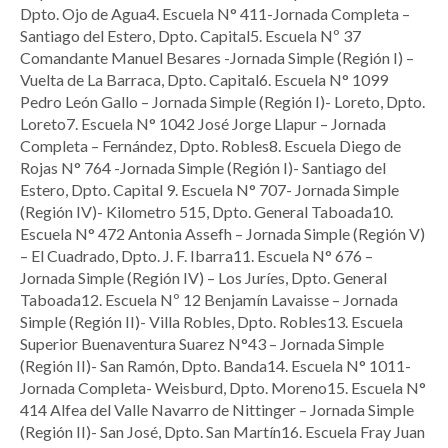
Dpto. Ojo de Agua4. Escuela N° 411-Jornada Completa –
Santiago del Estero, Dpto. Capital5. Escuela Nº 37
Comandante Manuel Besares -Jornada Simple (Región I) –
Vuelta de La Barraca, Dpto. Capital6. Escuela N° 1099
Pedro León Gallo – Jornada Simple (Región I)- Loreto, Dpto.
Loreto7. Escuela N° 1042 José Jorge Llapur – Jornada
Completa – Fernández, Dpto. Robles8. Escuela Diego de
Rojas N° 764 -Jornada Simple (Región I)- Santiago del
Estero, Dpto. Capital 9. Escuela N° 707- Jornada Simple
(Región IV)- Kilometro 515, Dpto. General Taboada10.
Escuela N° 472 Antonia Assefh – Jornada Simple (Región V)
– El Cuadrado, Dpto. J. F. Ibarra11. Escuela N° 676 –
Jornada Simple (Región IV) – Los Juríes, Dpto. General
Taboada12. Escuela Nº 12 Benjamín Lavaisse – Jornada
Simple (Región II)- Villa Robles, Dpto. Robles13. Escuela
Superior Buenaventura Suarez N°43 – Jornada Simple
(Región II)- San Ramón, Dpto. Banda14. Escuela N° 1011-
Jornada Completa- Weisburd, Dpto. Moreno15. Escuela N°
414 Alfea del Valle Navarro de Nittinger – Jornada Simple
(Región II)- San José, Dpto. San Martín16. Escuela Fray Juan