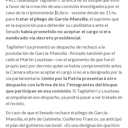
a favor de la creación de una comisión investigadora por el
caso de la criptomoneda $Libra– sesione desde las 11 hs.
para
tratar el pliego de García-Mansilla
, el supremo que
en la exposición para defender su candidatura ante el
Senado
había prometido no aceptar el cargo si era
nombrado vía decreto presidencial
.
Tagliaferri ya presentó un despacho de rechazo a la
postulación de García-Mansilla –firmado también por el
radical Martín Lousteau– con el argumento de que fue el
propio juez por decreto quien se había comprometido antes
la Cámara alta no aceptar el cargo si no era designado por la
vía parlamentaria.
Unión por la Patria presentará otro
despacho con la firma de los 7 integrantes del bloque
que participan en esa comisión
. Si Tagliaferri y Lousteau
acompañaran ese despacho, ya podría pasar a ser tratado en
el recinto.
En caso de que el Senado rechace el pliego de García-
Mansilla, el jefe de Gabinete, Guillermo Francos, ya anticipó
el plan del gobierno nacional: «Es una designación que hizo